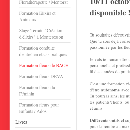
10/11 octo
Florathérapeute / Mentorat
disponible !
Formation Elixirs et
Animaux
Stage Terrain "Création
Tu souhaites découvr
d'élixirs" à Montcresson
Que tu sois déjà conse
passionnée par les fleu
Formation conduite
d'entretien et cas pratiques
Je vais te transmettre
Formation fleurs de BACH
personnelle et profess
fil des années de prati
Formation fleurs DEVA
r
C'est une formation
Formation fleurs du
autonome
d'être
avec 
Féminin
Tu pourras ainsi les ut
tes patients/clients, o
Formation fleurs pour
et amis.
Enfants / Ados
Différents outils et s
Livres
pour la rendre au m