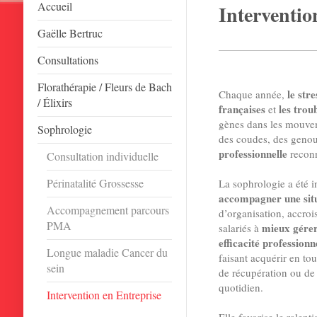
Accueil
Interventio
Gaëlle Bertruc
Consultations
Florathérapie / Fleurs de Bach
le str
Chaque année,
/ Élixirs
françaises
les trou
et
gènes dans les mouvem
Sophrologie
des coudes, des geno
professionnelle
recon
Consultation individuelle
Périnatalité Grossesse
La sophrologie a été i
accompagner une situ
Accompagnement parcours
d’organisation, accroi
PMA
mieux gérer
salariés à
efficacité professionn
Longue maladie Cancer du
faisant acquérir en tou
sein
de récupération ou de 
quotidien.
Intervention en Entreprise