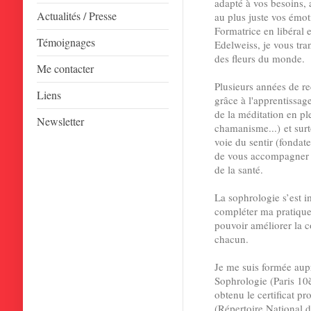
adapté à vos besoins,
Actualités / Presse
au plus juste vos émot
Formatrice en libéral 
Témoignages
Edelweiss, je vous tr
des fleurs du monde.
Me contacter
Plusieurs années de r
Liens
grâce à l'apprentissag
de la méditation en pl
Newsletter
chamanisme...) et surt
voie du sentir (fonda
de vous accompagner 
de la santé.
La sophrologie s’est
compléter ma pratique, 
pouvoir améliorer la c
chacun.
Je me suis formée aupr
Sophrologie (Paris 10è
obtenu le certificat p
(Répertoire National d