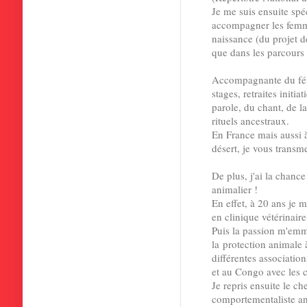
Je me suis ensuite spéc
accompagner les femme
naissance (du projet d
que dans les parcour
Accompagnante du fémi
stages, retraites initi
parole, du chant, de l
rituels ancestraux.
En France mais aussi à
désert, je vous transm
De plus, j'ai la chanc
animalier !
En effet, à 20 ans je m
en clinique vétérinair
Puis la passion m'em
la
protection animale à
différentes associati
et au Congo avec les 
Je repris ensuite le c
comportementaliste ani